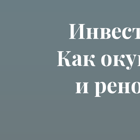
Инвест
Как оку
и рен