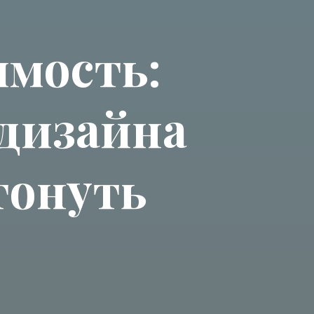
имость:
 дизайна
тонуть