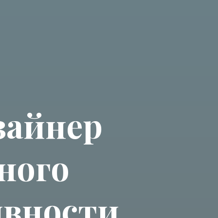
зайнер
ного
ивности,