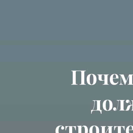
Почем
дол
строите