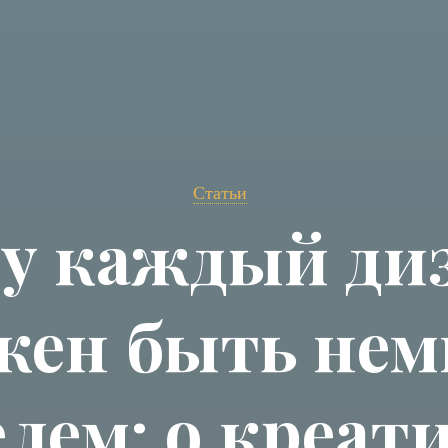
Статьи
у каждый ди
жен быть нем
лем: о креат